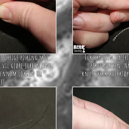
v forrige pisking mot
Fukt knuten, så e
 vil gjøre jobben fint.
pekefingeren. Nå
gjennom løkken til
knutetrekkerverktøy
et.