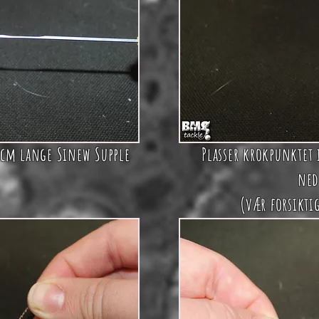
 cm lange Sinew Supple
Plasser krokpunktet 
ned
(vær forsikti