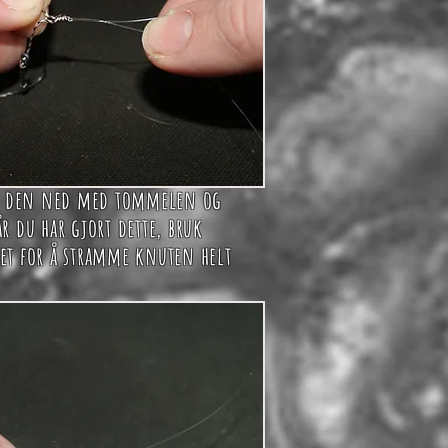
rt den ned med tommelen og
r du har gjort dette, bruk
et for å stramme knuten helt