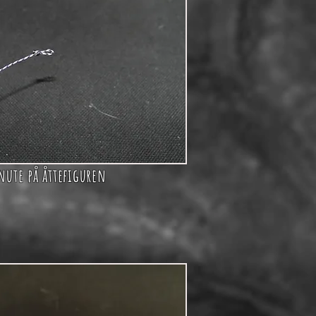
nute på åttefiguren