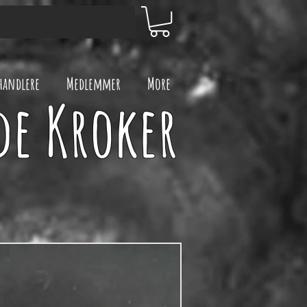
handlere
Medlemmer
More
de Kroker