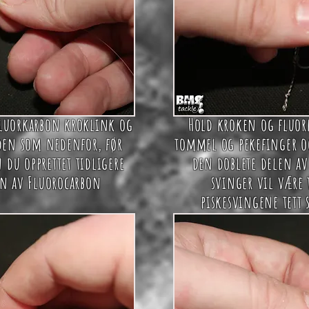
luorkarbon kroklink og
Hold kroken og fluo
den som nedenfor, før
tommel og pekefinger o
 du opprettet tidligere
den doblete delen a
n av Fluorocarbon
svinger vil være 
piskesvingene tett