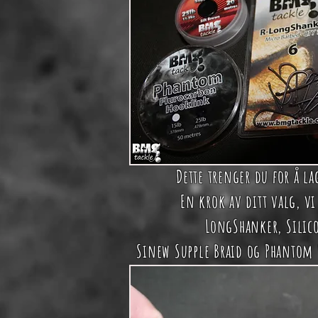
Dette trenger du for å l
En krok av ditt valg, v
LongShanker,
Silic
Sinew Supple Braid
og
Phantom 