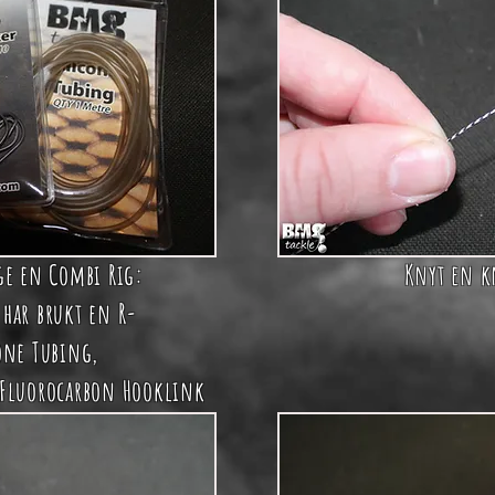
age en Combi Rig:
Knyt en k
i har brukt en
R-
one Tubing
,
Fluorocarbon Hooklink