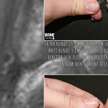
Ta nå rundt 20 cm av
Phantom
f
brett rundt 5 cm i den ene en
deretter den flettede endedelen
gjennom den doblede dele