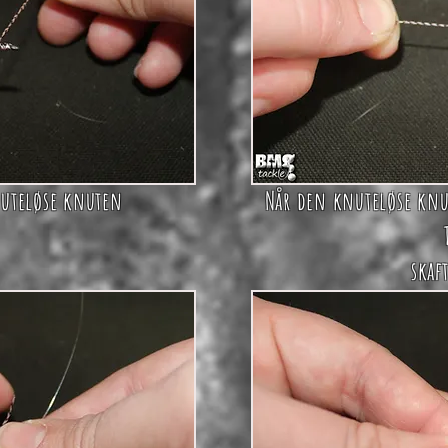
uteløse knuten
Når den knuteløse knut
skaf