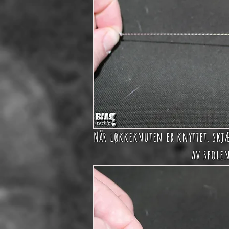
Når løkkeknuten er knyttet, skj
av spole