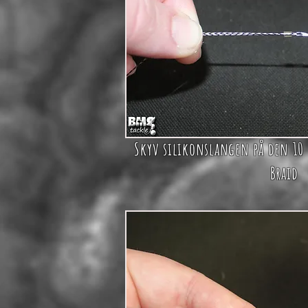
Skyv silikonslangen på den 10
Braid