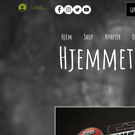
Logg inn
GB
Hjem
Shop
Nyheter
O
Hjemmet 