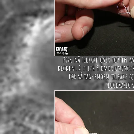
Pisk nå tilbake over toppen a
kroken, 2 eller 3 omdreininger
Før så tag-enden tilbake 
fluorkarbon