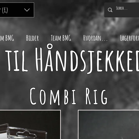
P (£)
m BMG
Bilder
Team BMG
Hvordan...
Lagerfor
til Håndsjekke
Combi Rig