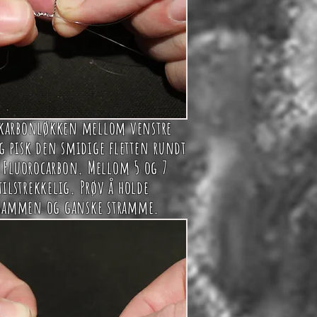
rkarbonløkken mellom venstre
g pisk den smidige fletten rundt
v Fluorocarbon. Mellom 5 og 7
tilstrekkelig. Prøv å holde
 sammen og ganske stramme.