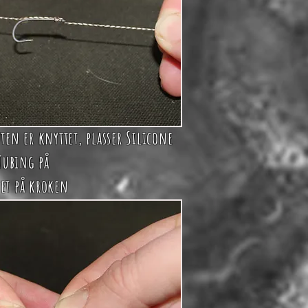
en er knyttet, plasser Silicone
Tubing på
tet på kroken