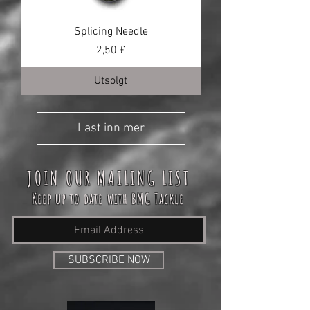
Splicing Needle
Pris
2,50 £
Utsolgt
Last inn mer
JOIN OUR MAILING LIST
Keep up to date with BMG Tackle
SUBSCRIBE NOW