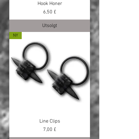
Hook Honer
Pris
6,50 £
Utsolgt
NY
Line Clips
Pris
7,00 £