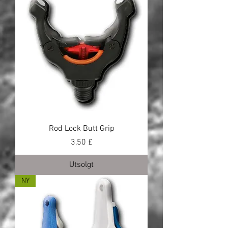
Rod Lock Butt Grip
Pris
3,50 £
Utsolgt
NY