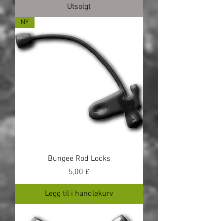
Utsolgt
NY
Bungee Rod Locks
Pris
5,00 £
Legg til i handlekurv