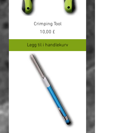
Crimping Tool
Pris
10,00 £
Legg til i handlekurv