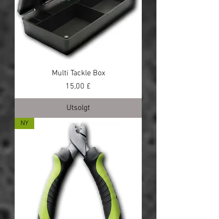
Multi Tackle Box
Pris
15,00 £
Utsolgt
NY