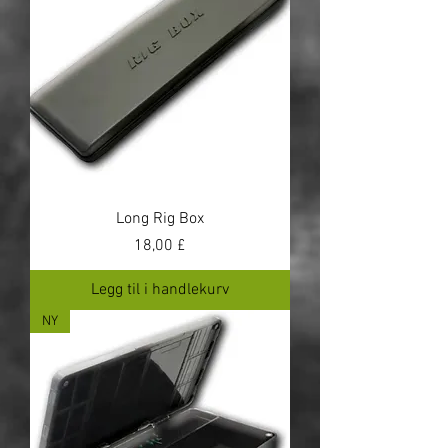
Long Rig Box
Pris
18,00 £
Legg til i handlekurv
NY