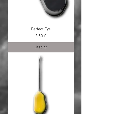
Perfect Eye
Pris
3,50 £
Utsolgt