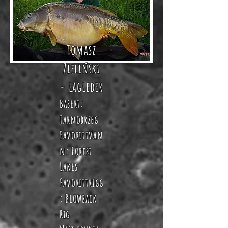
Tomasz
Zieliński
- lagleder
Basert:
Tarnobrzeg
Favorittvan
n: Forest
Lakes
Favorittrigg
:
Blowback
Rig