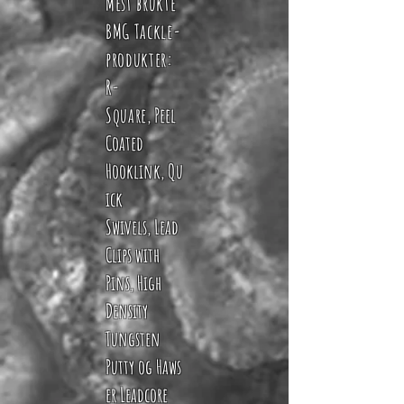
Mest brukte
BMG Tackle-
produkter:
R-
Square
,
Peel
Coated
Hooklink
,
Qu
ick
Swivels
,
Lead
Clips with
Pins
,
High
Density
Tungsten
Putty
og
Haws
er Leadcore