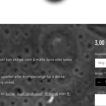
3,00
Hooklin
askt kan skiftes uten å måtte åpne eller lukke
Velg
Antall
*
 sparker eller krympeslange for å dekke
ig vinkel.
 en
kurve
,
buet langhalser
,
R-kurve
eller
R-