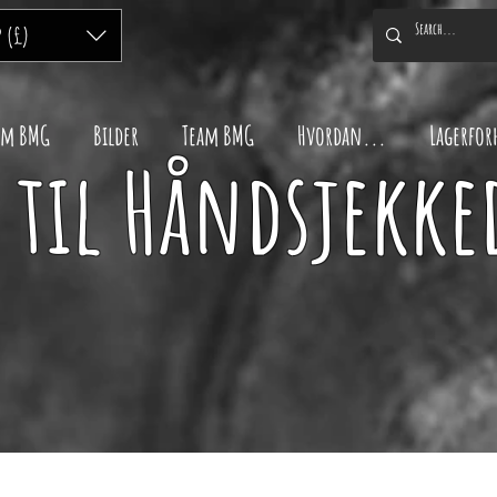
P (£)
m BMG
Bilder
Team BMG
Hvordan...
Lagerfor
til Håndsjekke