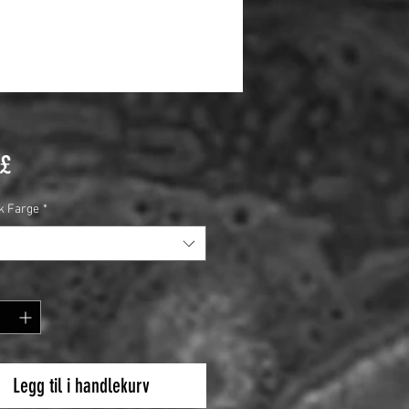
Pris
 £
k Farge
*
Legg til i handlekurv