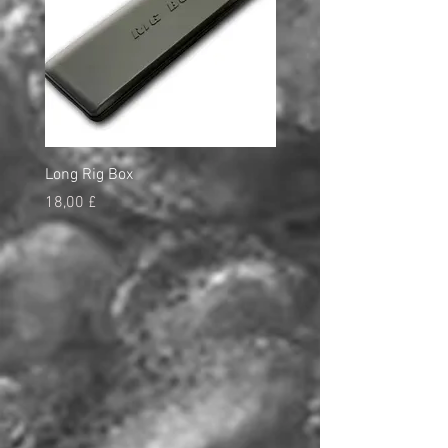
Long Rig Box
Bungee Rod Locks
Pris
Pris
18,00 £
5,00 £