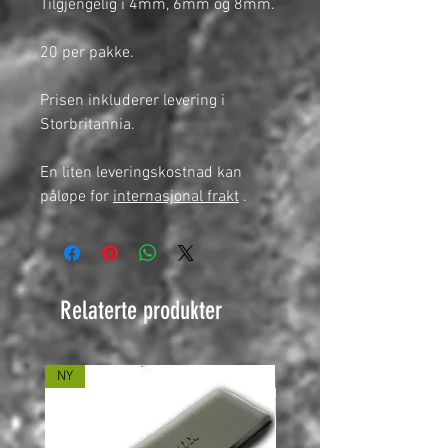
Tilgjengelig i 4mm, 6mm og 8mm.
20 per pakke.
Prisen inkluderer levering i
Storbritannia.
En liten leveringskostnad kan
påløpe for
internasjonal frakt
.
Relaterte produkter
NY
NY