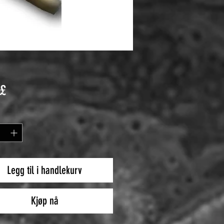
Pris
 £
Legg til i handlekurv
Kjøp nå